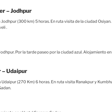
mer – Jodhpur
 Jodhpur (300 km) 5 horas. En ruta visita de la ciudad Osiyan.
li .
 Jodhpur. Por la tarde paseo por la ciudad azul. A
lojamiento
en
r – Udaipur
 Udaipur (270 Km) 6 horas. En ruta visita Ranakpur y Kumbh
Sadan.