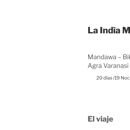
La Indìa 
Mandawa – Bika
Agra Varanasi 
20 días /19 No
El viaje