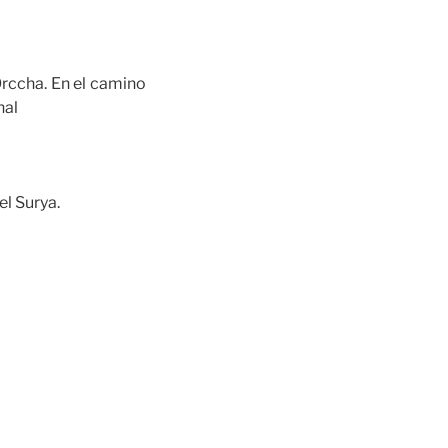
Orccha. En el camino
hal
l Surya.