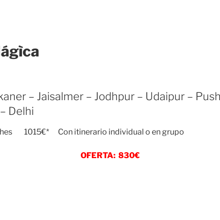
Mágìca
ner – Jaisalmer – Jodhpur – Udaipur – Pushk
– Delhi
ches 1015€* Con itinerario individual o en grupo
OFERTA: 830€